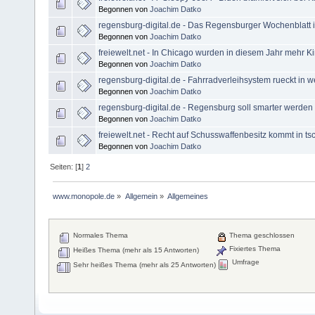
Begonnen von
Joachim Datko
regensburg-digital.de - Das Regensburger Wochenblatt is
Begonnen von
Joachim Datko
freiewelt.net - In Chicago wurden in diesem Jahr mehr Ki
Begonnen von
Joachim Datko
regensburg-digital.de - Fahrradverleihsystem rueckt in w
Begonnen von
Joachim Datko
regensburg-digital.de - Regensburg soll smarter werden
Begonnen von
Joachim Datko
freiewelt.net - Recht auf Schusswaffenbesitz kommt in t
Begonnen von
Joachim Datko
Seiten: [
1
]
2
www.monopole.de
»
Allgemein
»
Allgemeines
Normales Thema
Thema geschlossen
Fixiertes Thema
Heißes Thema (mehr als 15 Antworten)
Umfrage
Sehr heißes Thema (mehr als 25 Antworten)