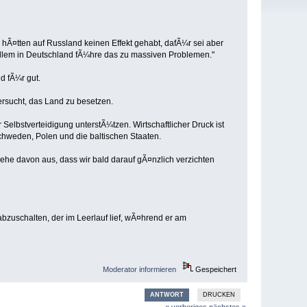
 hÃ¤tten auf Russland keinen Effekt gehabt, dafÃ¼r sei aber
allem in Deutschland fÃ¼hre das zu massiven Problemen."
d fÃ¼r gut.
rsucht, das Land zu besetzen.
 Selbstverteidigung unterstÃ¼tzen. Wirtschaftlicher Druck ist
chweden, Polen und die baltischen Staaten.
ehe davon aus, dass wir bald darauf gÃ¤nzlich verzichten
bzuschalten, der im Leerlauf lief, wÃ¤hrend er am
Moderator informieren
Gespeichert
ANTWORT
DRUCKEN
« vorheriges
nächstes »