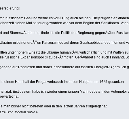
desregierung!
 von russischem Gas und werde es vorlÃ¤ufig auch bleiben. Diejetzigen Sanktionen
schenzeit sieben Mal so teuer geworden wie vor dem Beginn der Sanktionen. Vor 
t und StammwÃ¤hler bin, finde ich die Politik der Regierung gegenÃ¼ber Russlan
Ukraine mit einer groÃŸen Panzerarmee auf deren Staatsgebiet angegriffen und ve
ollten unter hohem Einsatz die Ukraine humanitÃ¤r, wirtschaftlich und mit Waffen zur
 die russische Expansionspolitik zu bekÃ¤mpfen. GefÃ¤hrdet sind auch Finnland, S
gehend auf Rohstoffen und dabei insbesondere auf fossilen EnergietrÃ¤gern. Ich g
t in einem Haushalt der Erdgasverbrauch im ersten Halbjahr um 16 % gesunken.
otenzial. Erst gestern habe ich wieder einen jungen Mann gebeten, den Automotor a
ewartet hat.
 man bisher nicht betreten oder in den letzten Jahren stillgelegt hat.
 17:43 von Joachim Datko
»