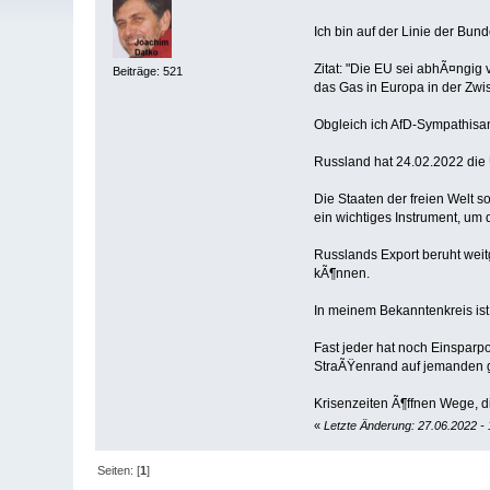
Ich bin auf der Linie der Bun
Zitat: "Die EU sei abhÃ¤ngig
Beiträge: 521
das Gas in Europa in der Zwi
Obgleich ich AfD-Sympathisan
Russland hat 24.02.2022 die 
Die Staaten der freien Welt s
ein wichtiges Instrument, um
Russlands Export beruht weit
kÃ¶nnen.
In meinem Bekanntenkreis is
Fast jeder hat noch Einsparp
StraÃŸenrand auf jemanden g
Krisenzeiten Ã¶ffnen Wege, die
«
Letzte Änderung: 27.06.2022 -
Seiten: [
1
]