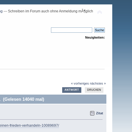
ng
--- Schreiben im Forum auch ohne Anmeldung mÃ¶glich
Neuigkeiten:
« vorheriges
nächstes »
ANTWORT
DRUCKEN
. (Gelesen 14040 mal)
Zitat
d-einen-frieden-verhandeln-10089697/