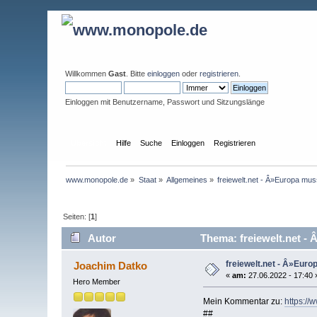
Willkommen
Gast
. Bitte
einloggen
oder
registrieren
.
Einloggen mit Benutzername, Passwort und Sitzungslänge
Übersicht
Hilfe
Suche
Einloggen
Registrieren
www.monopole.de
»
Staat
»
Allgemeines
»
freiewelt.net - Â»Europa mus
Seiten: [
1
]
Autor
Thema: freiewelt.net - 
freiewelt.net - Â»Euro
Joachim Datko
«
am:
27.06.2022 - 17:40 
Hero Member
Mein Kommentar zu:
https://
##