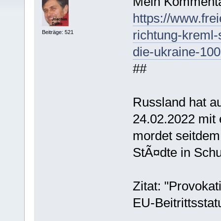
Mein Kommenta
https://www.frei
richtung-kreml-s
Beiträge: 521
die-ukraine-10
##
Russland hat a
24.02.2022 mit
mordet seitdem
StÃ¤dte in Schut
Zitat: "Provokat
EU-Beitrittssta