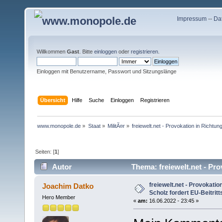
Impressum
--
Da
Willkommen
Gast
. Bitte
einloggen
oder
registrieren
.
Einloggen mit Benutzername, Passwort und Sitzungslänge
Übersicht
Hilfe
Suche
Einloggen
Registrieren
www.monopole.de
»
Staat
»
MilitÃ¤r
»
freiewelt.net - Provokation in Richtun
Seiten: [
1
]
Autor
Thema: freiewelt.net - Pro
(Gelesen 16202 mal)
freiewelt.net - Provokatio
Joachim Datko
Scholz fordert EU-Beitritt
Hero Member
«
am:
16.06.2022 - 23:45 »