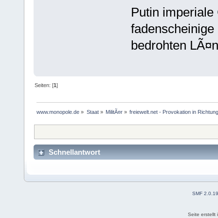
Putin imperial
fadenscheinige
bedrohten LÃ¤n
Seiten: [
1
]
www.monopole.de
»
Staat
»
MilitÃ¤r
»
freiewelt.net - Provokation in Richtun
Schnellantwort
SMF 2.0.1
Seite erstell