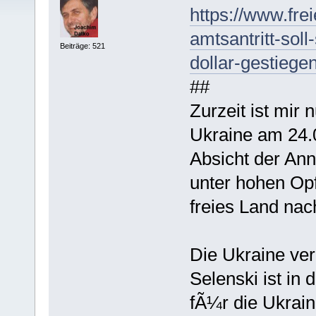
https://www.frei
amtsantritt-sol
Beiträge: 521
dollar-gestiege
##
Zurzeit ist mir 
Ukraine am 24.
Absicht der Ann
unter hohen Opf
freies Land nac
Die Ukraine ve
Selenski ist in
fÃ¼r die Ukrain