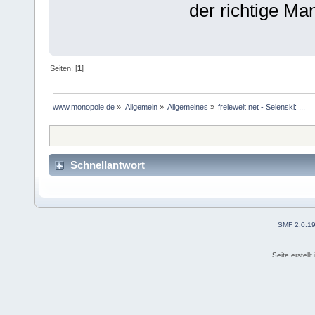
der richtige Ma
Seiten: [
1
]
www.monopole.de
»
Allgemein
»
Allgemeines
»
freiewelt.net - Selenski: ...
Schnellantwort
SMF 2.0.1
Seite erstell