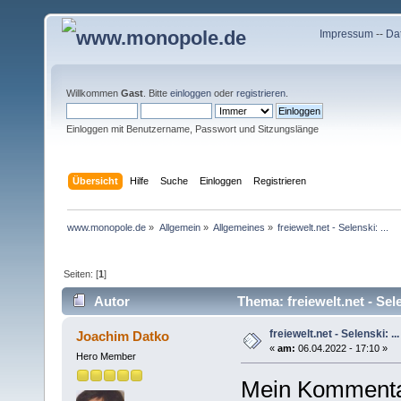
Impressum
--
Da
Willkommen
Gast
. Bitte
einloggen
oder
registrieren
.
Einloggen mit Benutzername, Passwort und Sitzungslänge
Übersicht
Hilfe
Suche
Einloggen
Registrieren
www.monopole.de
»
Allgemein
»
Allgemeines
»
freiewelt.net - Selenski: ...
Seiten: [
1
]
Autor
Thema: freiewelt.net - Sele
freiewelt.net - Selenski: ...
Joachim Datko
«
am:
06.04.2022 - 17:10 »
Hero Member
Mein Kommenta