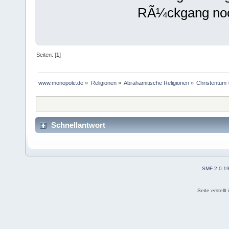
RÃ¼ckgang noc
Seiten: [
1
]
www.monopole.de
»
Religionen
»
Abrahamitische Religionen
»
Christentum
Schnellantwort
SMF 2.0.1
Seite erstell