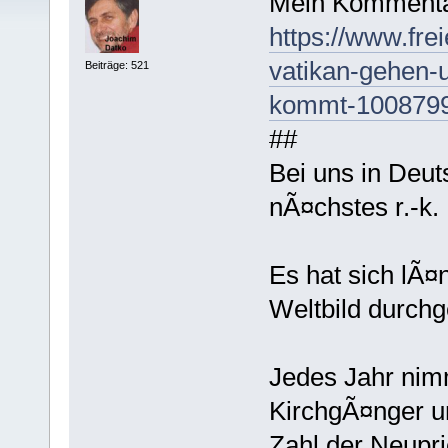
Mein Kommenta
https://www.fre
vatikan-gehen-
Beiträge: 521
kommt-1008799
##
Bei uns in Deuts
nÃ¤chstes r.-k.
Es hat sich lÃ¤
Weltbild durchg
Jedes Jahr nimm
KirchgÃ¤nger u
Zahl der Neupri