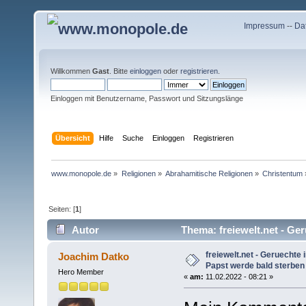
Impressum
--
Da
Willkommen
Gast
. Bitte
einloggen
oder
registrieren
.
Einloggen mit Benutzername, Passwort und Sitzungslänge
Übersicht
Hilfe
Suche
Einloggen
Registrieren
www.monopole.de
»
Religionen
»
Abrahamitische Religionen
»
Christentum
Seiten: [
1
]
Autor
Thema: freiewelt.net - Ger
(Gelesen 8565 mal)
freiewelt.net - Geruechte
Joachim Datko
Papst werde bald sterben 
Hero Member
«
am:
11.02.2022 - 08:21 »