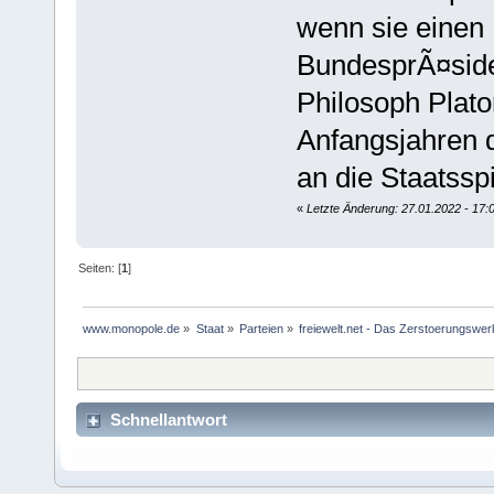
wenn sie einen
BundesprÃ¤side
Philosoph Plat
Anfangsjahren 
an die Staatsspi
«
Letzte Änderung: 27.01.2022 - 17:
Seiten: [
1
]
www.monopole.de
»
Staat
»
Parteien
»
freiewelt.net - Das Zerstoerungswe
Schnellantwort