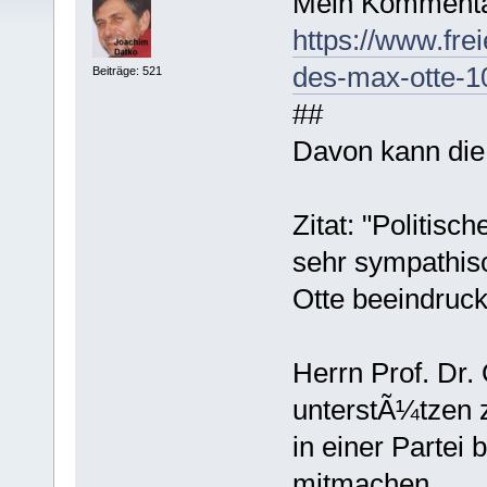
Mein Kommenta
https://www.fre
des-max-otte-1
Beiträge: 521
##
Davon kann die A
Zitat: "Politis
sehr sympathisc
Otte beeindruck
Herrn Prof. Dr. 
unterstÃ¼tzen 
in einer Partei
mitmachen.