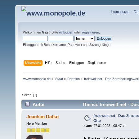
Impressum
--
Da
Willkommen
Gast
. Bitte
einloggen
oder
registrieren
.
Einloggen mit Benutzername, Passwort und Sitzungslänge
Übersicht
Hilfe
Suche
Einloggen
Registrieren
www.monopole.de
»
Staat
»
Parteien
»
freiewelt.net - Das Zerstoerungswe
Seiten: [
1
]
Autor
Thema: freiewelt.net - Da
freiewelt.net - Das Zers
Joachim Datko
Otte
Hero Member
«
am:
27.01.2022 - 08:47 »