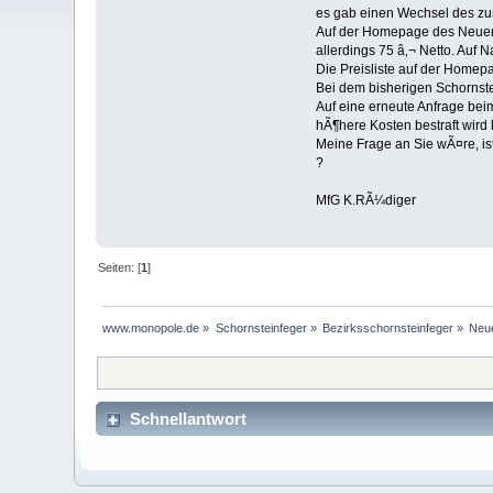
es gab einen Wechsel des zus
Auf der Homepage des Neuen s
allerdings 75 â‚¬ Netto. Auf
Die Preisliste auf der Hom
Bei dem bisherigen Schornste
Auf eine erneute Anfrage be
hÃ¶here Kosten bestraft wird 
Meine Frage an Sie wÃ¤re, is
?
MfG K.RÃ¼diger
Seiten: [
1
]
www.monopole.de
»
Schornsteinfeger
»
Bezirksschornsteinfeger
»
Neue
Schnellantwort