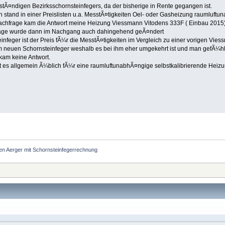
tÃ¤ndigen Bezirksschornsteinfegers, da der bisherige in Rente gegangen ist.
tand in einer Preislisten u.a. MesstÃ¤tigkeiten Oel- oder Gasheizung raumluftu
 Nachfrage kam die Antwort meine Heizung Viessmann Vitodens 333F ( Einbau 2015) 
epage wurde dann im Nachgang auch dahingehend geÃ¤ndert
infeger ist der Preis fÃ¼r die MesstÃ¤tigkeiten im Vergleich zu einer vorigen Vi
im neuen Schornsteinfeger weshalb es bei ihm eher umgekehrt ist und man gefÃ¼h
kam keine Antwort.
t es allgemein Ã¼blich fÃ¼r eine raumluftunabhÃ¤ngige selbstkalibrierende Heizun
n Aerger mit Schornsteinfegerrechnung