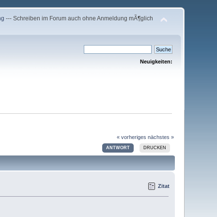
ng
--- Schreiben im Forum auch ohne Anmeldung mÃ¶glich
Neuigkeiten:
« vorheriges
nächstes »
ANTWORT
DRUCKEN
Zitat