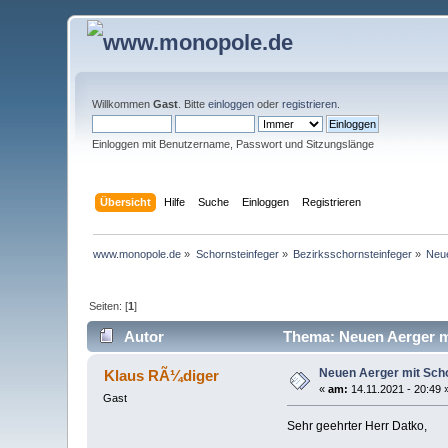
Willkommen
Gast
. Bitte
einloggen
oder
registrieren
.
Einloggen mit Benutzername, Passwort und Sitzungslänge
Übersicht
Hilfe
Suche
Einloggen
Registrieren
www.monopole.de
»
Schornsteinfeger
»
Bezirksschornsteinfeger
»
Neue
Seiten: [
1
]
Autor
Thema: Neuen Aerger mi
Neuen Aerger mit Sch
Klaus RÃ¼diger
«
am:
14.11.2021 - 20:49 
Gast
Sehr geehrter Herr Datko,