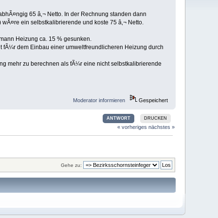
nabhÃ¤ngig 65 â‚¬ Netto. In der Rechnung standen dann
wÃ¤re ein selbstkalibrierende und koste 75 â‚¬ Netto.
essmann Heizung ca. 15 % gesunken.
lt fÃ¼r dem Einbau einer umweltfreundlicheren Heizung durch
g mehr zu berechnen als fÃ¼r eine nicht selbstkalibrierende
Moderator informieren
Gespeichert
ANTWORT
DRUCKEN
« vorheriges
nächstes »
Gehe zu: