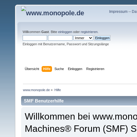
Impressum
--
Da
Willkommen
Gast
. Bitte
einloggen
oder
registrieren
.
Einloggen mit Benutzername, Passwort und Sitzungslänge
Übersicht
Hilfe
Suche
Einloggen
Registrieren
www.monopole.de
»
Hilfe
SMF Benutzerhilfe
Willkommen bei www.monop
Machines® Forum (SMF) So