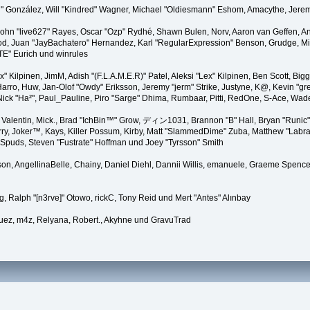
"Suki" González, Will "Kindred" Wagner, Michael "Oldiesmann" Eshom, Amacythe, Je
 John "live627" Rayes, Oscar "Ozp" Rydhé, Shawn Bulen, Norv, Aaron van Geffen, An
d, Juan "JayBachatero" Hernandez, Karl "RegularExpression" Benson, Grudge, Mic
"TE" Eurich und winrules
Lex" Kilpinen, JimM, Adish "(F.L.A.M.E.R)" Patel, Aleksi "Lex" Kilpinen, Ben Scott, 
rro, Huw, Jan-Olof "Owdy" Eriksson, Jeremy "jerm" Strike, Justyne, K@, Kevin "grey
er, Nick "Ha²", Paul_Pauline, Piro "Sarge" Dhima, Rumbaar, Pitti, RedOne, S-Ace, W
alentin, Mick., Brad "IchBin™" Grow, ディン1031, Brannon "B" Hall, Bryan "Runic" 
ry, Joker™, Kays, Killer Possum, Kirby, Matt "SlammedDime" Zuba, Matthew "Labra
, Spuds, Steven "Fustrate" Hoffman und Joey "Tyrsson" Smith
erson, AngellinaBelle, Chainy, Daniel Diehl, Dannii Willis, emanuele, Graeme Spen
, Ralph "[n3rve]" Otowo, rickC, Tony Reid und Mert "Antes" Alınbay
uez, m4z, Relyana, Robert., Akyhne und GravuTrad