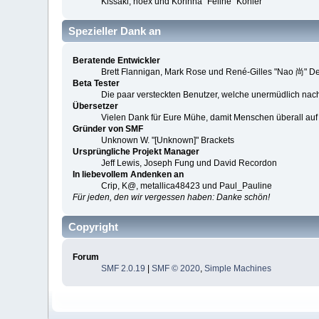
Kissaki, noex und Korinna "Feline" Kohler
Spezieller Dank an
Beratende Entwickler
Brett Flannigan, Mark Rose und René-Gilles "Nao 尚" D
Beta Tester
Die paar versteckten Benutzer, welche unermüdlich nac
Übersetzer
Vielen Dank für Eure Mühe, damit Menschen überall au
Gründer von SMF
Unknown W. "[Unknown]" Brackets
Ursprüngliche Projekt Manager
Jeff Lewis, Joseph Fung und David Recordon
In liebevollem Andenken an
Crip, K@, metallica48423 und Paul_Pauline
Für jeden, den wir vergessen haben: Danke schön!
Copyright
Forum
SMF 2.0.19
|
SMF © 2020
,
Simple Machines