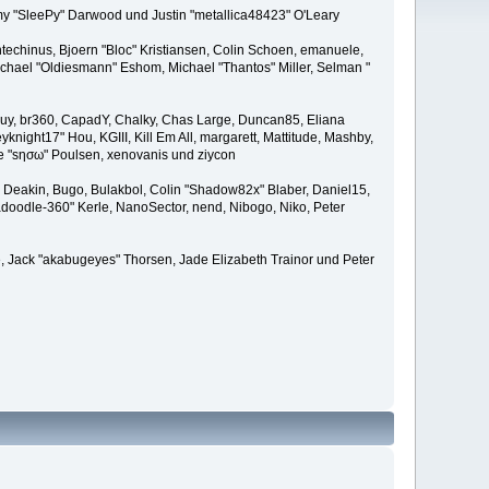
remy "SleePy" Darwood und Justin "metallica48423" O'Leary
techinus, Bjoern "Bloc" Kristiansen, Colin Schoen, emanuele,
hael "Oldiesmann" Eshom, Michael "Thantos" Miller, Selman "
Bigguy, br360, CapadY, Chalky, Chas Large, Duncan85, Eliana
knight17" Hou, KGIII, Kill Em All, margarett, Mattitude, Mashby,
ade "sησω" Poulsen, xenovanis und ziycon
Deakin, Bugo, Bulakbol, Colin "Shadow82x" Blaber, Daniel15,
doodle-360" Kerle, NanoSector, nend, Nibogo, Niko, Peter
ce, Jack "akabugeyes" Thorsen, Jade Elizabeth Trainor und Peter