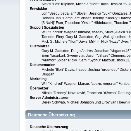
Aleksi "Lex" Kilpinen, Michele "Illori" Davis, Jessica 
Entwickler
Jon "Sesquipedalian" Stovell, Jessica "Suki" González,
Hendrik Jan "Compuart" Visser, Jeremy "SleePy" Darwoo
[SiNaN]" Eser, Theodore "Orstio" Hildebrandt, Thorsten 
Support Spezialisten
Will "Kindred" Wagner, lurkalot, shadav, Steve, Aleksi "
Tamerin, Fiery, Gary M. Gadsdon, GigaWatt, gbsothere, Ha
Mick G., Michele "Illori" Davis, MrPhil, Nick "Fizzy" Dy
Customizer
Gary M. Gadsdon, Diego Andrés, Jonathan "vbgamer45" V
Eren Yasarkurt, Gwenwyfar, Jason "JBlaze" Clemons, Jer
"Arantor" Spicer, Ricky., Sami "SychO" Mazouz, snork13
Dokumentation
Michele "Illori" Davis, Irisado, Joshua "groundup" Dick
Duggan
Marketing
Will "Kindred" Wagner, Marcus "cσσкιє мσηѕтєя" Forsberg
Übersetzer
Nikola "Dzonny" Novaković, Francisco "d3vcho" Domíng
Server Administratoren
Derek Schwab, Michael Johnson und Liroy van Hoewijk
Deutsche Übersetzung
Deutsche Übersetzung