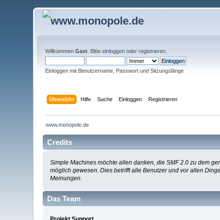
Willkommen
Gast
. Bitte
einloggen
oder
registrieren
.
Einloggen mit Benutzername, Passwort und Sitzungslänge
Übersicht
Hilfe
Suche
Einloggen
Registrieren
www.monopole.de
Credits
Simple Machines möchte allen danken, die SMF 2.0 zu dem gemac
möglich gewesen. Dies betrifft alle Benutzer und vor allen Di
Meinungen.
Das Team
Projekt Support