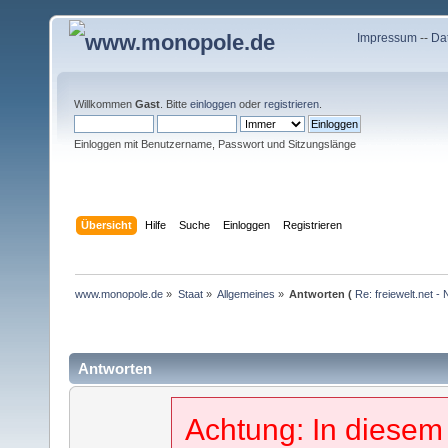
Impressum
--
Da
Willkommen
Gast
. Bitte
einloggen
oder
registrieren
.
Einloggen mit Benutzername, Passwort und Sitzungslänge
Übersicht
Hilfe
Suche
Einloggen
Registrieren
www.monopole.de
»
Staat
»
Allgemeines
»
Antworten (
Re: freiewelt.net 
Antworten
Achtung: In diesem