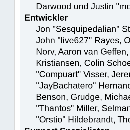
Darwood und Justin "me
Entwickler
Jon "Sesquipedalian" St
John "live627" Rayes, 
Norv, Aaron van Geffen,
Kristiansen, Colin Scho
"Compuart" Visser, Jer
"JayBachatero" Hernand
Benson, Grudge, Micha
"Thantos" Miller, Selma
"Orstio" Hildebrandt, Th