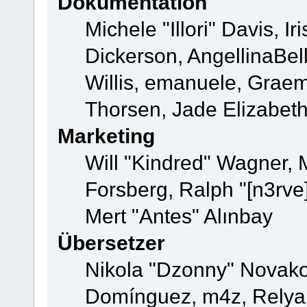
Dokumentation
Michele "Illori" Davis, 
Dickerson, AngellinaBell
Willis, emanuele, Grae
Thorsen, Jade Elizabet
Marketing
Will "Kindred" Wagner,
Forsberg, Ralph "[n3rve
Mert "Antes" Alınbay
Übersetzer
Nikola "Dzonny" Novako
Domínguez, m4z, Relyan