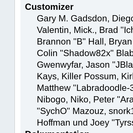
Customizer
Gary M. Gadsdon, Dieg
Valentin, Mick., Brad
Brannon "B" Hall, Bryan
Colin "Shadow82x" Blabe
Gwenwyfar, Jason "JBla
Kays, Killer Possum, K
Matthew "Labradoodle-3
Nibogo, Niko, Peter "Ara
"SychO" Mazouz, snork1
Hoffman und Joey "Tyrs