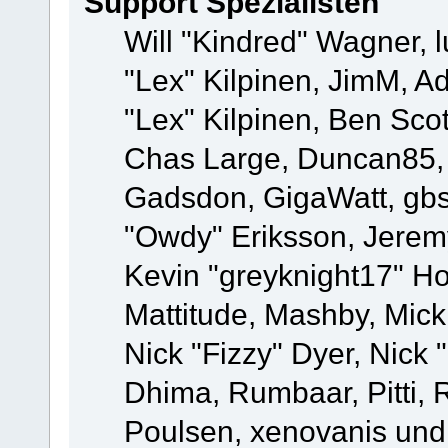
Support Spezialisten
Will "Kindred" Wagner, l
"Lex" Kilpinen, JimM, Ad
"Lex" Kilpinen, Ben Sco
Chas Large, Duncan85, E
Gadsdon, GigaWatt, gbs
"Owdy" Eriksson, Jeremy
Kevin "greyknight17" Hou
Mattitude, Mashby, Mick G
Nick "Fizzy" Dyer, Nick 
Dhima, Rumbaar, Pitti,
Poulsen, xenovanis und