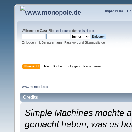
Impressum
--
Da
Willkommen
Gast
. Bitte
einloggen
oder
registrieren
.
Einloggen mit Benutzername, Passwort und Sitzungslänge
Übersicht
Hilfe
Suche
Einloggen
Registrieren
www.monopole.de
Credits
Simple Machines möchte a
gemacht haben, was es heut