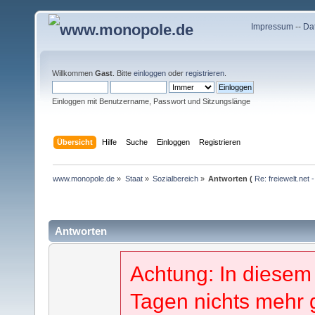
Impressum
--
Da
Willkommen
Gast
. Bitte
einloggen
oder
registrieren
.
Einloggen mit Benutzername, Passwort und Sitzungslänge
Übersicht
Hilfe
Suche
Einloggen
Registrieren
www.monopole.de
»
Staat
»
Sozialbereich
»
Antworten (
Re: freiewelt.net
Antworten
Achtung: In diesem
Tagen nichts mehr 