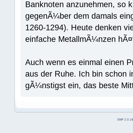
Banknoten anzunehmen, so kr
gegenÃ¼ber dem damals eing
1260-1294). Heute denken vi
einfache MetallmÃ¼nzen hÃ¤t
Auch wenn es einmal einen Pre
aus der Ruhe. Ich bin schon 
gÃ¼nstigst ein, das beste Mitt
SMF 2.0.1