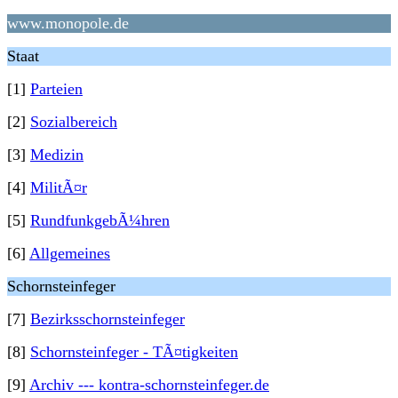
www.monopole.de
Staat
[1]
Parteien
[2]
Sozialbereich
[3]
Medizin
[4]
MilitÃ¤r
[5]
RundfunkgebÃ¼hren
[6]
Allgemeines
Schornsteinfeger
[7]
Bezirksschornsteinfeger
[8]
Schornsteinfeger - TÃ¤tigkeiten
[9]
Archiv --- kontra-schornsteinfeger.de