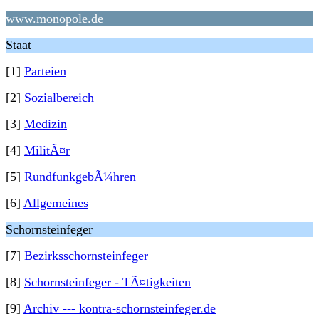
www.monopole.de
Staat
[1]
Parteien
[2]
Sozialbereich
[3]
Medizin
[4]
MilitÃ¤r
[5]
RundfunkgebÃ¼hren
[6]
Allgemeines
Schornsteinfeger
[7]
Bezirksschornsteinfeger
[8]
Schornsteinfeger - TÃ¤tigkeiten
[9]
Archiv --- kontra-schornsteinfeger.de