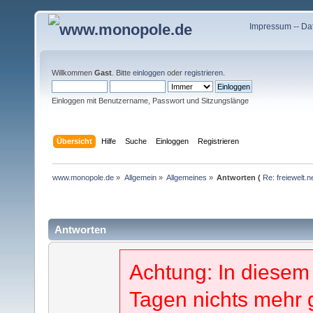
Impressum
--
Da
Willkommen
Gast
. Bitte
einloggen
oder
registrieren
.
Einloggen mit Benutzername, Passwort und Sitzungslänge
Übersicht
Hilfe
Suche
Einloggen
Registrieren
www.monopole.de
»
Allgemein
»
Allgemeines
»
Antworten (
Re: freiewelt.
Antworten
Achtung: In diesem
Tagen nichts mehr 