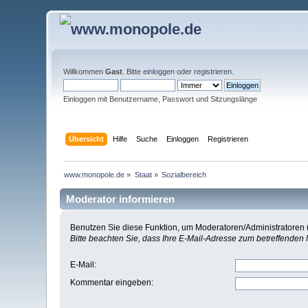
Willkommen
Gast
. Bitte
einloggen
oder
registrieren
.
Einloggen mit Benutzername, Passwort und Sitzungslänge
Übersicht
Hilfe
Suche
Einloggen
Registrieren
www.monopole.de
»
Staat
»
Sozialbereich
Moderator informieren
Benutzen Sie diese Funktion, um Moderatoren/Administratoren ü
Bitte beachten Sie, dass Ihre E-Mail-Adresse zum betreffenden
E-Mail
:
Kommentar eingeben
: