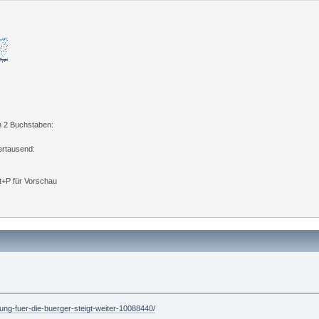
n 2 Buchstaben:
ertausend:
lt+P für Vorschau
stung-fuer-die-buerger-steigt-weiter-10088440/