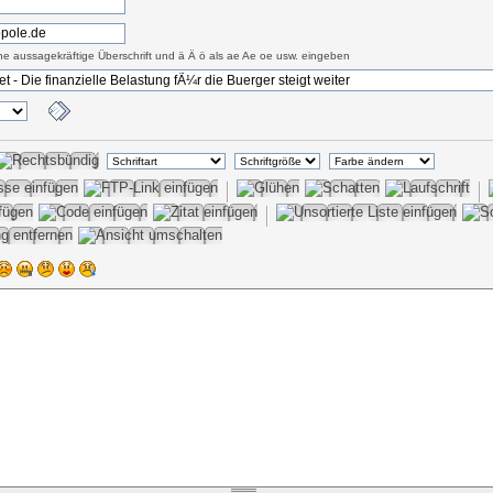
eine aussagekräftige Überschrift und ä Ä ö als ae Ae oe usw. eingeben