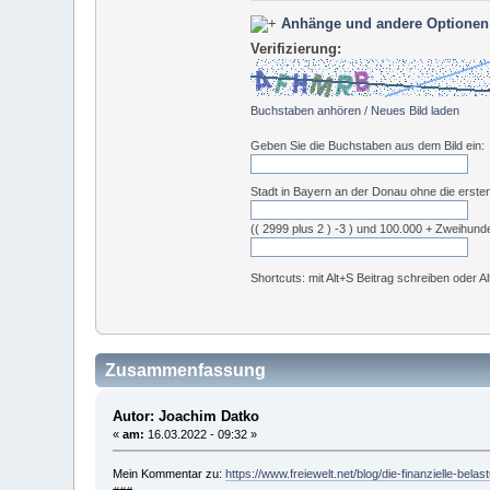
Anhänge und andere Optionen
Verifizierung:
Buchstaben anhören
/
Neues Bild laden
Geben Sie die Buchstaben aus dem Bild ein:
Stadt in Bayern an der Donau ohne die erste
(( 2999 plus 2 ) -3 ) und 100.000 + Zweihund
Shortcuts: mit Alt+S Beitrag schreiben oder A
Zusammenfassung
Autor: Joachim Datko
«
am:
16.03.2022 - 09:32 »
Mein Kommentar zu:
https://www.freiewelt.net/blog/die-finanzielle-bela