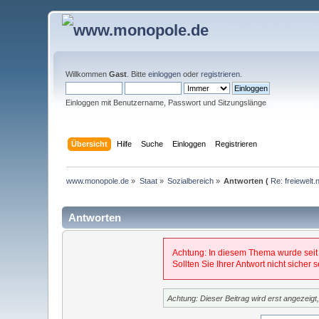
Willkommen
Gast
. Bitte
einloggen
oder
registrieren
.
Einloggen mit Benutzername, Passwort und Sitzungslänge
Übersicht
Hilfe
Suche
Einloggen
Registrieren
www.monopole.de
»
Staat
»
Sozialbereich
»
Antworten (
Re: freiewelt.
Antworten
Achtung: In diesem Thema wurde seit
Sollten Sie Ihrer Antwort nicht sicher
Achtung: Dieser Beitrag wird erst angezeig