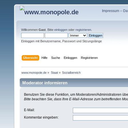
Impressum
--
Da
Willkommen
Gast
. Bitte
einloggen
oder
registrieren
.
Einloggen mit Benutzername, Passwort und Sitzungslänge
Übersicht
Hilfe
Suche
Einloggen
Registrieren
www.monopole.de
»
Staat
»
Sozialbereich
Moderator informieren
Benutzen Sie diese Funktion, um Moderatoren/Administratoren über
Bitte beachten Sie, dass Ihre E-Mail-Adresse zum betreffenden Mo
E-Mail
:
Kommentar eingeben
: