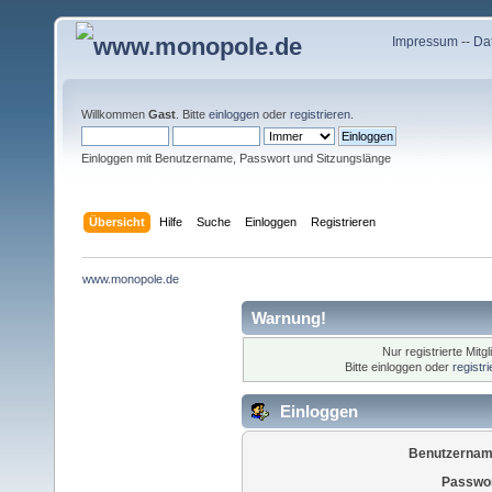
Impressum
--
Da
Willkommen
Gast
. Bitte
einloggen
oder
registrieren
.
Einloggen mit Benutzername, Passwort und Sitzungslänge
Übersicht
Hilfe
Suche
Einloggen
Registrieren
www.monopole.de
Warnung!
Nur registrierte Mitg
Bitte einloggen oder
registr
Einloggen
Benutzernam
Passwor