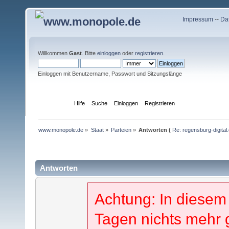
Impressum
--
Da
Willkommen
Gast
. Bitte
einloggen
oder
registrieren
.
Einloggen mit Benutzername, Passwort und Sitzungslänge
Übersicht
Hilfe
Suche
Einloggen
Registrieren
www.monopole.de
»
Staat
»
Parteien
»
Antworten (
Re: regensburg-digital
Antworten
Achtung: In diesem
Tagen nichts mehr 