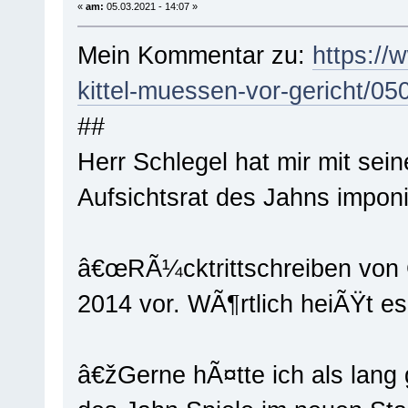
«
am:
05.03.2021 - 14:07 »
Mein Kommentar zu:
https://
kittel-muessen-vor-gericht/05
##
Herr Schlegel hat mir mit sei
Aufsichtsrat des Jahns imponi
â€œRÃ¼cktrittschreiben von C
2014 vor. WÃ¶rtlich heiÃŸt es
â€žGerne hÃ¤tte ich als lang 