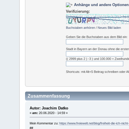
Anhänge und andere Optionen
Verifizierung:
Buchstaben anhören
/
Neues Bild laden
Geben Sie die Buchstaben aus dem Bild ein:
Stadt in Bayern an der Donau ohne die erste
(( 2999 plus 2 ) -3 ) und 100.000 + Zweihund
Shortcuts: mit Alt+S Beitrag schreiben oder A
Zusammenfassung
Autor: Joachim Datko
«
am:
20.06.2020 - 14:59 »
Mein Kommentar zu:
https://www.freiewelt.net/blog/freiheit-die-ich-nic
##