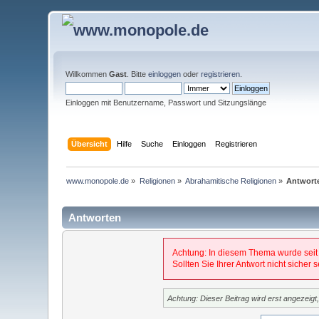
Willkommen
Gast
. Bitte
einloggen
oder
registrieren
.
Einloggen mit Benutzername, Passwort und Sitzungslänge
Übersicht
Hilfe
Suche
Einloggen
Registrieren
www.monopole.de
»
Religionen
»
Abrahamitische Religionen
»
Antwort
Antworten
Achtung: In diesem Thema wurde seit
Sollten Sie Ihrer Antwort nicht sicher
Achtung: Dieser Beitrag wird erst angezeig