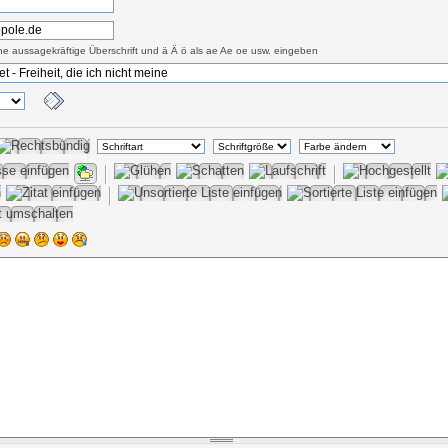
eine aussagekräftige Überschrift und ä Ä ö als ae Ae oe usw. eingeben