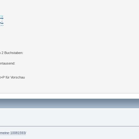
n 2 Buchstaben:
ertausend:
lt+P für Vorschau
ht-meine-10081593/