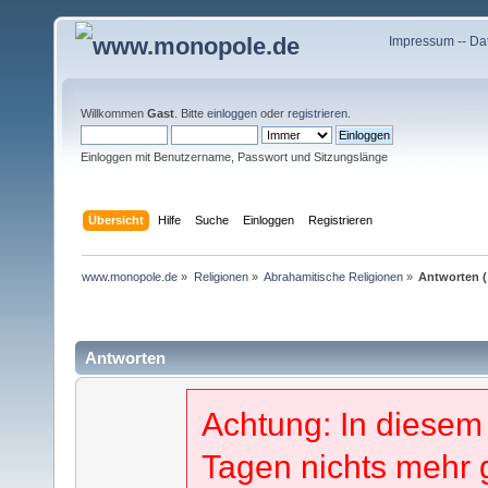
Impressum
--
Da
Willkommen
Gast
. Bitte
einloggen
oder
registrieren
.
Einloggen mit Benutzername, Passwort und Sitzungslänge
Übersicht
Hilfe
Suche
Einloggen
Registrieren
www.monopole.de
»
Religionen
»
Abrahamitische Religionen
»
Antworten 
Antworten
Achtung: In diesem
Tagen nichts mehr 