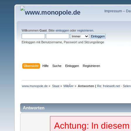
Impressum
--
Da
Willkommen
Gast
. Bitte
einloggen
oder
registrieren
.
Einloggen mit Benutzername, Passwort und Sitzungslänge
Übersicht
Hilfe
Suche
Einloggen
Registrieren
www.monopole.de
»
Staat
»
MilitÃ¤r
»
Antworten (
Re: freiewelt.net - Sele
Antworten
Achtung: In diesem