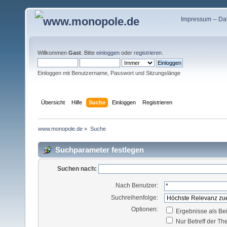
Impressum
--
Da
Willkommen
Gast
. Bitte
einloggen
oder
registrieren
.
Einloggen mit Benutzername, Passwort und Sitzungslänge
Übersicht
Hilfe
Suche
Einloggen
Registrieren
www.monopole.de
»
Suche
Suchparameter festlegen
Suchen nach:
Nach Benutzer:
Suchreihenfolge:
Optionen:
Ergebnisse als Be
Nur Betreff der T