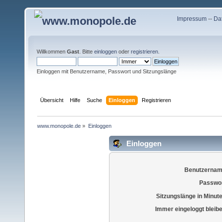
Impressum
--
Da
Willkommen
Gast
. Bitte
einloggen
oder
registrieren
.
Einloggen mit Benutzername, Passwort und Sitzungslänge
Übersicht
Hilfe
Suche
Einloggen
Registrieren
www.monopole.de
»
Einloggen
Einloggen
Benutzernam
Passwor
Sitzungslänge in Minut
Immer eingeloggt bleib