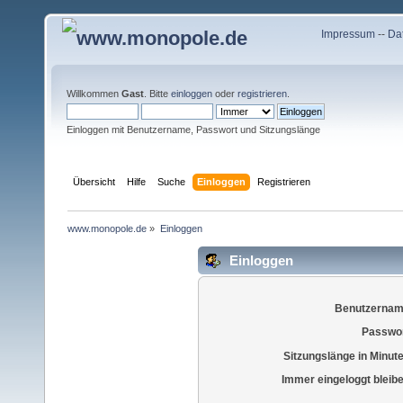
Impressum
--
Da
Willkommen
Gast
. Bitte
einloggen
oder
registrieren
.
Einloggen mit Benutzername, Passwort und Sitzungslänge
Übersicht
Hilfe
Suche
Einloggen
Registrieren
www.monopole.de
»
Einloggen
Einloggen
Benutzernam
Passwor
Sitzungslänge in Minut
Immer eingeloggt bleib