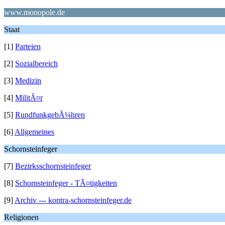
www.monopole.de
Staat
[1]
Parteien
[2]
Sozialbereich
[3]
Medizin
[4]
MilitÃ¤r
[5]
RundfunkgebÃ¼hren
[6]
Allgemeines
Schornsteinfeger
[7]
Bezirksschornsteinfeger
[8]
Schornsteinfeger - TÃ¤tigkeiten
[9]
Archiv --- kontra-schornsteinfeger.de
Religionen