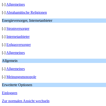
[-]
Allgemeines
[-]
Abrahamitische Religionen
Energieversorger, Internetanbieter
[-]
Stromversorger
[-]
Internetanbieter
[-]
Erdgasversorger
[-]
Allgemeines
Allgemein
[-]
Allgemeines
[-]
Meinungsmonopole
Erweiterte Optionen
Einloggen
Zur normalen Ansicht wechseln