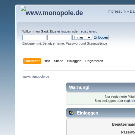
Impressum
--
Da
Willkommen
Gast
. Bitte
einloggen
oder
registrieren
.
Einloggen mit Benutzername, Passwort und Sitzungslänge
Übersicht
Hilfe
Suche
Einloggen
Registrieren
www.monopole.de
Warnung!
Nur registrierte Mitg
Bitte einloggen oder
registr
Einloggen
Benutzernam
Passwor