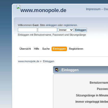
Impressum
--
Da
Willkommen
Gast
. Bitte
einloggen
oder
registrieren
.
Einloggen mit Benutzername, Passwort und Sitzungslänge
Übersicht
Hilfe
Suche
Einloggen
Registrieren
www.monopole.de
»
Einloggen
Einloggen
Benutzernam
Passwor
Sitzungslänge in Minut
Immer eingeloggt bleib