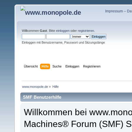
Impressum
--
Da
Willkommen
Gast
. Bitte
einloggen
oder
registrieren
.
Einloggen mit Benutzername, Passwort und Sitzungslänge
Übersicht
Hilfe
Suche
Einloggen
Registrieren
www.monopole.de
»
Hilfe
SMF Benutzerhilfe
Willkommen bei www.monop
Machines® Forum (SMF) So