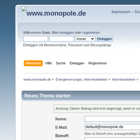
Impressum
--
Da
Willkommen
Gast
. Bitte
einloggen
oder
registrieren
.
Einloggen mit Benutzername, Passwort und Sitzungslänge
Übersicht
Hilfe
Suche
Einloggen
Registrieren
www.monopole.de
»
Energieversorger, Internetanbieter
»
Internetanbieter
»
Neues Thema starten
Achtung: Dieser Beitrag wird erst angezeigt, wenn er 
Name:
E-Mail:
Bitte im Betreff eine aussagekräftige 
Betreff: