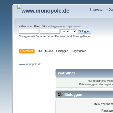
Impressum
--
Da
Willkommen
Gast
. Bitte
einloggen
oder
registrieren
.
Einloggen mit Benutzername, Passwort und Sitzungslänge
Übersicht
Hilfe
Suche
Einloggen
Registrieren
www.monopole.de
Warnung!
Nur registrierte Mitg
Bitte einloggen oder
registr
Einloggen
Benutzernam
Passwor