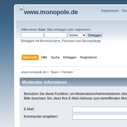
Impressum
--
Da
Willkommen
Gast
. Bitte
einloggen
oder
registrieren
.
Einloggen mit Benutzername, Passwort und Sitzungslänge
Übersicht
Hilfe
Suche
Einloggen
Registrieren
www.monopole.de
»
Staat
»
Parteien
Moderator informieren
Benutzen Sie diese Funktion, um Moderatoren/Administratoren über
Bitte beachten Sie, dass Ihre E-Mail-Adresse zum betreffenden Mo
E-Mail
:
Kommentar eingeben
: