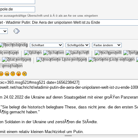
eine aussagekräftige Überschrift und ä Ä ö als ae Ae oe usw. eingeben