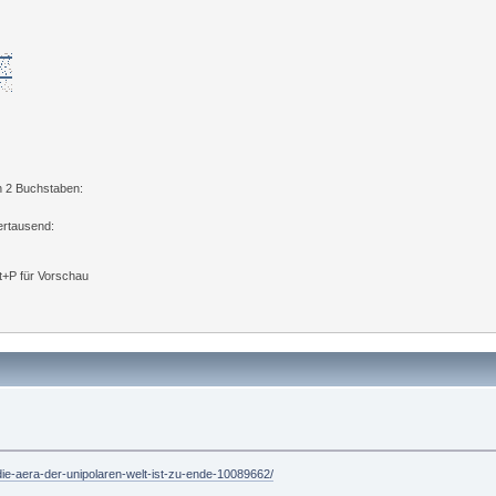
n 2 Buchstaben:
ertausend:
lt+P für Vorschau
-die-aera-der-unipolaren-welt-ist-zu-ende-10089662/