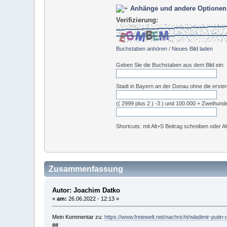
Anhänge und andere Optionen
Verifizierung:
Buchstaben anhören
/
Neues Bild laden
Geben Sie die Buchstaben aus dem Bild ein:
Stadt in Bayern an der Donau ohne die erste
(( 2999 plus 2 ) -3 ) und 100.000 + Zweihund
Shortcuts: mit Alt+S Beitrag schreiben oder A
Zusammenfassung
Autor: Joachim Datko
«
am:
26.06.2022 - 12:13 »
Mein Kommentar zu:
https://www.freiewelt.net/nachricht/wladimir-putin
##