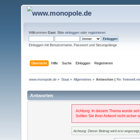
Willkommen
Gast
. Bitte
einloggen
oder
registrieren
.
Einloggen mit Benutzername, Passwort und Sitzungslänge
Übersicht
Hilfe
Suche
Einloggen
Registrieren
www.monopole.de
»
Staat
»
Allgemeines
»
Antworten (
Re: freiewelt.n
Antworten
Achtung: In diesem Thema wurde seit
Sollten Sie Ihrer Antwort nicht sicher
Achtung: Dieser Beitrag wird erst angezeig