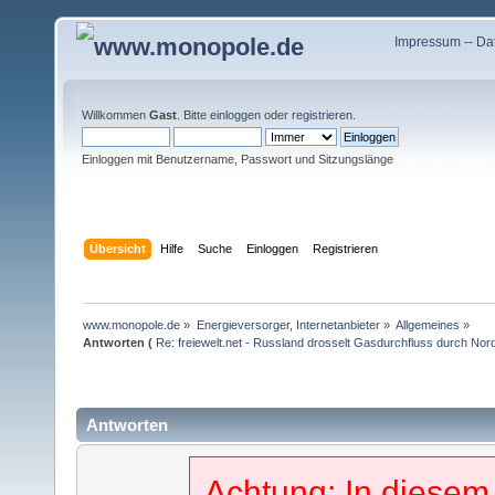
Impressum
--
Da
Willkommen
Gast
. Bitte
einloggen
oder
registrieren
.
Einloggen mit Benutzername, Passwort und Sitzungslänge
Übersicht
Hilfe
Suche
Einloggen
Registrieren
www.monopole.de
»
Energieversorger, Internetanbieter
»
Allgemeines
»
Antworten (
Re: freiewelt.net - Russland drosselt Gasdurchfluss durch Nord
Antworten
Achtung: In diesem