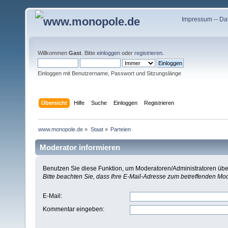
Impressum
--
Da
Willkommen
Gast
. Bitte
einloggen
oder
registrieren
.
Einloggen mit Benutzername, Passwort und Sitzungslänge
Übersicht
Hilfe
Suche
Einloggen
Registrieren
www.monopole.de
»
Staat
»
Parteien
Moderator informieren
Benutzen Sie diese Funktion, um Moderatoren/Administratoren über
Bitte beachten Sie, dass Ihre E-Mail-Adresse zum betreffenden Mo
E-Mail
:
Kommentar eingeben
: