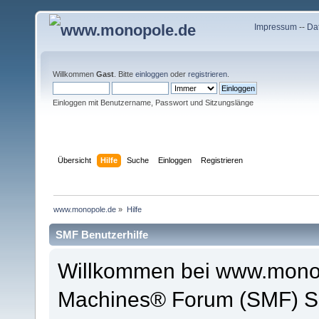
Impressum
--
Da
Willkommen
Gast
. Bitte
einloggen
oder
registrieren
.
Einloggen mit Benutzername, Passwort und Sitzungslänge
Übersicht
Hilfe
Suche
Einloggen
Registrieren
www.monopole.de
»
Hilfe
SMF Benutzerhilfe
Willkommen bei www.monop
Machines® Forum (SMF) So