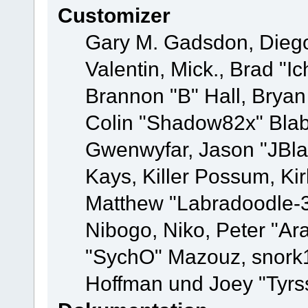
Customizer
Gary M. Gadsdon, Dieg
Valentin, Mick., Brad
Brannon "B" Hall, Bryan
Colin "Shadow82x" Blabe
Gwenwyfar, Jason "JBla
Kays, Killer Possum, K
Matthew "Labradoodle-3
Nibogo, Niko, Peter "Ara
"SychO" Mazouz, snork1
Hoffman und Joey "Tyrs