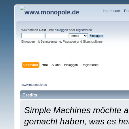
Impressum
--
Da
Willkommen
Gast
. Bitte
einloggen
oder
registrieren
.
Einloggen mit Benutzername, Passwort und Sitzungslänge
Übersicht
Hilfe
Suche
Einloggen
Registrieren
www.monopole.de
Credits
Simple Machines möchte a
gemacht haben, was es heut