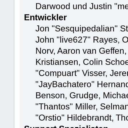
Darwood und Justin "me
Entwickler
Jon "Sesquipedalian" St
John "live627" Rayes, 
Norv, Aaron van Geffen,
Kristiansen, Colin Scho
"Compuart" Visser, Jer
"JayBachatero" Hernand
Benson, Grudge, Micha
"Thantos" Miller, Selma
"Orstio" Hildebrandt, Th