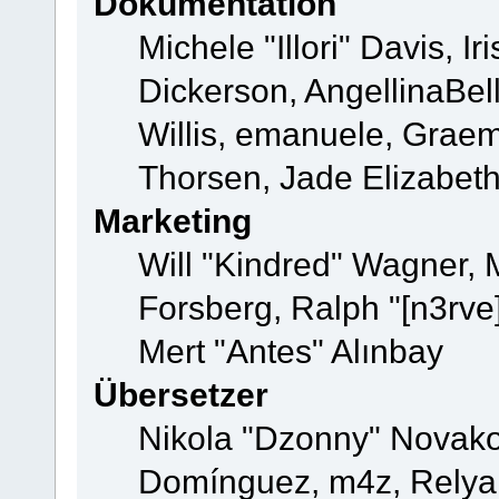
Dokumentation
Michele "Illori" Davis, 
Dickerson, AngellinaBell
Willis, emanuele, Grae
Thorsen, Jade Elizabet
Marketing
Will "Kindred" Wagner,
Forsberg, Ralph "[n3rve
Mert "Antes" Alınbay
Übersetzer
Nikola "Dzonny" Novako
Domínguez, m4z, Relyan