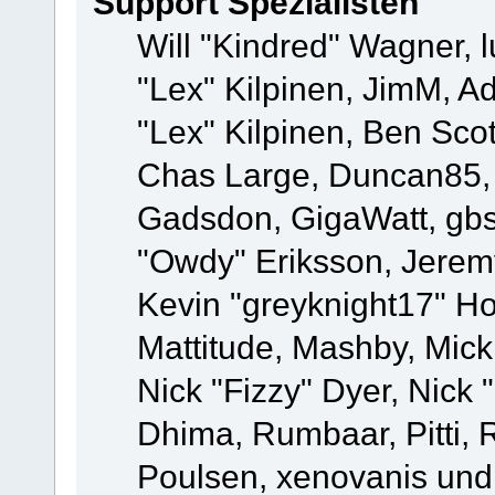
Support Spezialisten
Will "Kindred" Wagner, l
"Lex" Kilpinen, JimM, Ad
"Lex" Kilpinen, Ben Sco
Chas Large, Duncan85, E
Gadsdon, GigaWatt, gbs
"Owdy" Eriksson, Jeremy
Kevin "greyknight17" Hou
Mattitude, Mashby, Mick G
Nick "Fizzy" Dyer, Nick 
Dhima, Rumbaar, Pitti,
Poulsen, xenovanis und