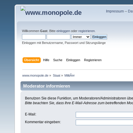
Impressum
--
Da
Willkommen
Gast
. Bitte
einloggen
oder
registrieren
.
Einloggen mit Benutzername, Passwort und Sitzungslänge
Übersicht
Hilfe
Suche
Einloggen
Registrieren
www.monopole.de
»
Staat
»
MilitÃ¤r
Moderator informieren
Benutzen Sie diese Funktion, um Moderatoren/Administratoren über
Bitte beachten Sie, dass Ihre E-Mail-Adresse zum betreffenden Mo
E-Mail
:
Kommentar eingeben
: