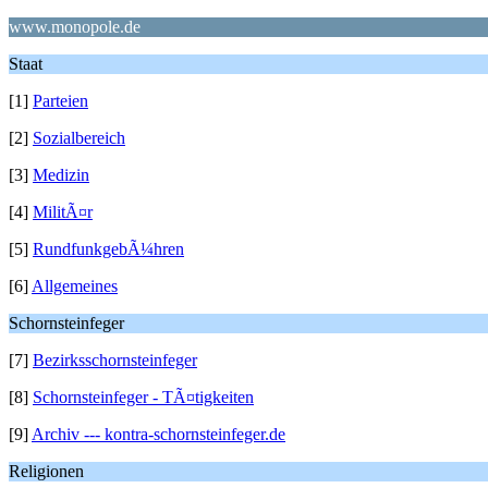
www.monopole.de
Staat
[1]
Parteien
[2]
Sozialbereich
[3]
Medizin
[4]
MilitÃ¤r
[5]
RundfunkgebÃ¼hren
[6]
Allgemeines
Schornsteinfeger
[7]
Bezirksschornsteinfeger
[8]
Schornsteinfeger - TÃ¤tigkeiten
[9]
Archiv --- kontra-schornsteinfeger.de
Religionen