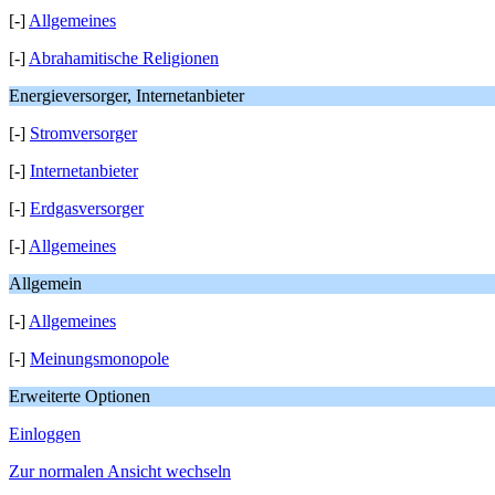
[-]
Allgemeines
[-]
Abrahamitische Religionen
Energieversorger, Internetanbieter
[-]
Stromversorger
[-]
Internetanbieter
[-]
Erdgasversorger
[-]
Allgemeines
Allgemein
[-]
Allgemeines
[-]
Meinungsmonopole
Erweiterte Optionen
Einloggen
Zur normalen Ansicht wechseln