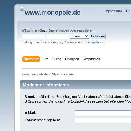
Impressum
--
Da
Willkommen
Gast
. Bitte
einloggen
oder
registrieren
.
Einloggen mit Benutzername, Passwort und Sitzungslänge
Übersicht
Hilfe
Suche
Einloggen
Registrieren
www.monopole.de
»
Staat
»
Parteien
Moderator informieren
Benutzen Sie diese Funktion, um Moderatoren/Administratoren über
Bitte beachten Sie, dass Ihre E-Mail-Adresse zum betreffenden Mo
E-Mail
:
Kommentar eingeben
: