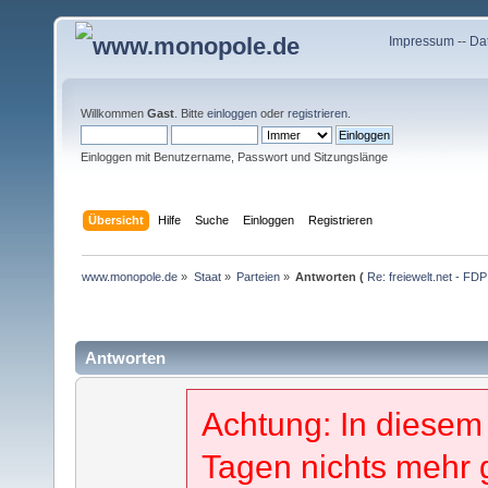
Impressum
--
Da
Willkommen
Gast
. Bitte
einloggen
oder
registrieren
.
Einloggen mit Benutzername, Passwort und Sitzungslänge
Übersicht
Hilfe
Suche
Einloggen
Registrieren
www.monopole.de
»
Staat
»
Parteien
»
Antworten (
Re: freiewelt.net - F
Antworten
Achtung: In diesem
Tagen nichts mehr 