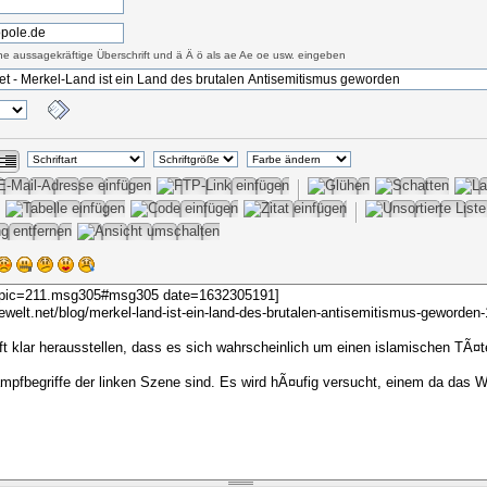
eine aussagekräftige Überschrift und ä Ä ö als ae Ae oe usw. eingeben