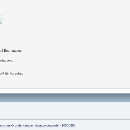
n 2 Buchstaben:
ertausend:
lt+P für Vorschau
in-land-des-brutalen-antisemitismus-geworden-10086396