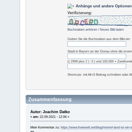
Anhänge und andere Optionen
Verifizierung:
Buchstaben anhören
/
Neues Bild laden
Geben Sie die Buchstaben aus dem Bild ein:
Stadt in Bayern an der Donau ohne die erste
(( 2999 plus 2 ) -3 ) und 100.000 + Zweihund
Shortcuts: mit Alt+S Beitrag schreiben oder A
Zusammenfassung
Autor: Joachim Datko
«
am:
22.09.2021 - 12:06 »
Mein Kommentar zu:
https://www.freiewelt.net/blog/merkel-land-ist-e