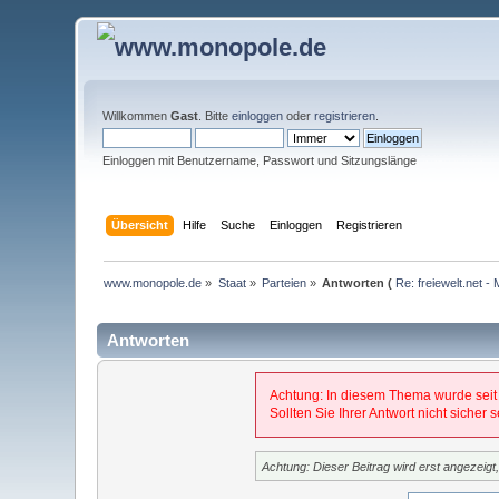
Willkommen
Gast
. Bitte
einloggen
oder
registrieren
.
Einloggen mit Benutzername, Passwort und Sitzungslänge
Übersicht
Hilfe
Suche
Einloggen
Registrieren
www.monopole.de
»
Staat
»
Parteien
»
Antworten (
Re: freiewelt.net 
Antworten
Achtung: In diesem Thema wurde seit
Sollten Sie Ihrer Antwort nicht sicher
Achtung: Dieser Beitrag wird erst angezeig