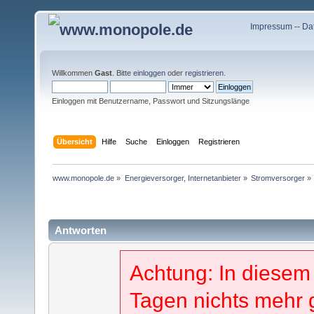
Impressum
--
Da
Willkommen
Gast
. Bitte
einloggen
oder
registrieren
.
Einloggen mit Benutzername, Passwort und Sitzungslänge
Übersicht
Hilfe
Suche
Einloggen
Registrieren
www.monopole.de
»
Energieversorger, Internetanbieter
»
Stromversorger
»
Antworten
Achtung: In diesem
Tagen nichts mehr 