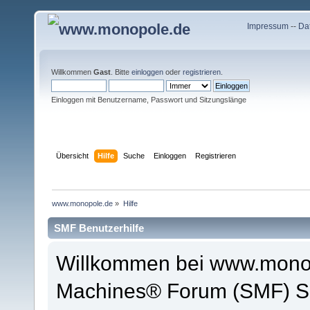
Impressum
--
Da
Willkommen
Gast
. Bitte
einloggen
oder
registrieren
.
Einloggen mit Benutzername, Passwort und Sitzungslänge
Übersicht
Hilfe
Suche
Einloggen
Registrieren
www.monopole.de
»
Hilfe
SMF Benutzerhilfe
Willkommen bei www.monop
Machines® Forum (SMF) So