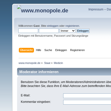
Impressum
--
Da
Willkommen
Gast
. Bitte
einloggen
oder
registrieren
.
Einloggen mit Benutzername, Passwort und Sitzungslänge
Übersicht
Hilfe
Suche
Einloggen
Registrieren
www.monopole.de
»
Staat
»
Medizin
Moderator informieren
Benutzen Sie diese Funktion, um Moderatoren/Administratoren über
Bitte beachten Sie, dass Ihre E-Mail-Adresse zum betreffenden Mo
E-Mail
:
Kommentar eingeben
: