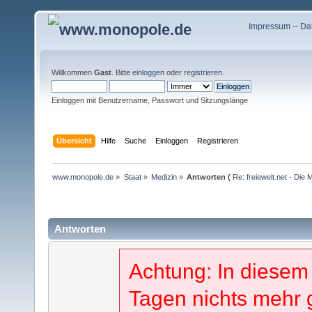
Impressum
--
Da
Willkommen
Gast
. Bitte
einloggen
oder
registrieren
.
Einloggen mit Benutzername, Passwort und Sitzungslänge
Übersicht
Hilfe
Suche
Einloggen
Registrieren
www.monopole.de
»
Staat
»
Medizin
»
Antworten (
Re: freiewelt.net - Die
Antworten
Achtung: In diesem
Tagen nichts mehr 