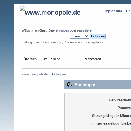
Impressum
--
Da
Willkommen
Gast
. Bitte
einloggen
oder
registrieren
.
Einloggen mit Benutzername, Passwort und Sitzungslänge
Übersicht
Hilfe
Suche
Einloggen
Registrieren
www.monopole.de
»
Einloggen
Einloggen
Benutzernam
Passwor
Sitzungslänge in Minut
Immer eingeloggt bleib