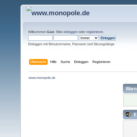
Willkommen
Gast
. Bitte
einloggen
oder
registrieren
.
Einloggen mit Benutzername, Passwort und Sitzungslänge
Übersicht
Hilfe
Suche
Einloggen
Registrieren
www.monopole.de
Warn
E