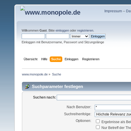
Impressum
--
Da
Willkommen
Gast
. Bitte
einloggen
oder
registrieren
.
Einloggen mit Benutzername, Passwort und Sitzungslänge
Übersicht
Hilfe
Suche
Einloggen
Registrieren
www.monopole.de
»
Suche
Suchparameter festlegen
Suchen nach:
Nach Benutzer:
Suchreihenfolge:
Optionen:
Ergebnisse als Be
Nur Betreff der T